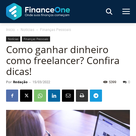
Início
Notícias
Finanças Pessoais
Notícias
Finanças Pessoais
Como ganhar dinheiro
como freelancer? Confira
dicas!
Por
Redação
-
15/03/2022
5399
0