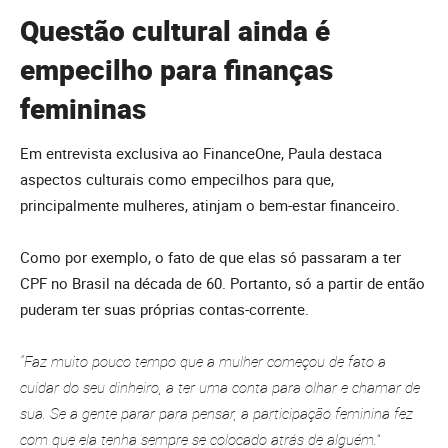
Questão cultural ainda é
empecilho para finanças
femininas
Em entrevista exclusiva ao FinanceOne, Paula destaca
aspectos culturais como empecilhos para que,
principalmente mulheres, atinjam o bem-estar financeiro.
Como por exemplo, o fato de que elas só passaram a ter
CPF no Brasil na década de 60. Portanto, só a partir de então
puderam ter suas próprias contas-corrente.
“Faz muito pouco tempo que a mulher começou de fato a
cuidar do seu dinheiro, a ter uma conta para olhar e chamar de
sua. Se a gente parar para pensar, a participação feminina fez
com que ela tenha sempre se colocado atrás de alguém.”