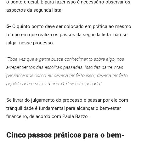
o ponto crucial. E para fazer isso é necessário observar os
aspectos da segunda lista.
5-
O quinto ponto deve ser colocado em prática ao mesmo
tempo em que realiza os passos da segunda lista: não se
julgar nesse processo.
“Toda vez que a gente busca conhecimento sobre algo, nos
arrependemos das escolhas passadas. Isso faz parte, mas
pensamentos como ‘eu deveria ter feito isso’, ‘deveria ter feito
aquilo’ podem ser evitados. O ‘deveria’ é pesado.”
Se livrar do julgamento do processo e passar por ele com
tranquilidade é fundamental para alcançar o bem-estar
financeiro, de acordo com Paula Bazzo.
Cinco passos práticos para o bem-