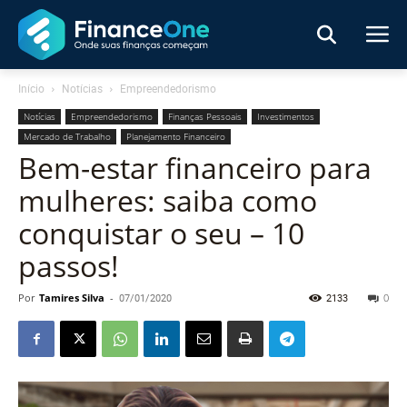
Início
Notícias
Empreendedorismo
Notícias
Empreendedorismo
Finanças Pessoais
Investimentos
Mercado de Trabalho
Planejamento Financeiro
Bem-estar financeiro para
mulheres: saiba como
conquistar o seu – 10
passos!
Por
Tamires Silva
-
07/01/2020
2133
0