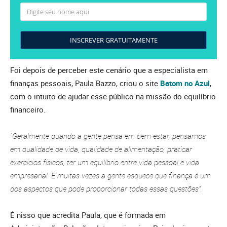
INSCREVER GRATUITAMENTE
Foi depois de perceber este cenário que a especialista em
finanças pessoais, Paula Bazzo, criou o site
Batom no Azul
,
com o intuito de ajudar esse público na missão do equilíbrio
financeiro.
“Geralmente quando a gente pensa em bem-estar, pensamos
em qualidade de vida, qualidade de alimentação, praticar
exercícios físicos, ter um equilíbrio entre vida pessoal e vida
empresarial. E muitas vezes a gente esquece que finança é um
dos aspectos que pode proporcionar todas essas questões”.
É nisso que acredita Paula, que é formada em