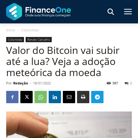
Início
Colunistas
Colunistas
Renato Carvalho
Valor do Bitcoin vai subir
até a lua? Veja a adoção
meteórica da moeda
Por
Redação
-
18/01/2022
397
0