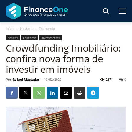
Início
Notícias
Economia
Notícias
Economia
Investimentos
Crowdfunding Imobiliário:
confira nova forma de
investir em imóveis
Por
Rafael Massadar
-
13/02/2020
2171
0