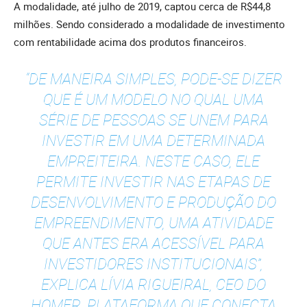
A modalidade, até julho de 2019, captou cerca de R$44,8
milhões. Sendo considerado a modalidade de investimento
com rentabilidade acima dos produtos financeiros.
“DE MANEIRA SIMPLES, PODE-SE DIZER
QUE É UM MODELO NO QUAL UMA
SÉRIE DE PESSOAS SE UNEM PARA
INVESTIR EM UMA DETERMINADA
EMPREITEIRA. NESTE CASO, ELE
PERMITE INVESTIR NAS ETAPAS DE
DESENVOLVIMENTO E PRODUÇÃO DO
EMPREENDIMENTO, UMA ATIVIDADE
QUE ANTES ERA ACESSÍVEL PARA
INVESTIDORES INSTITUCIONAIS”,
EXPLICA LÍVIA RIGUEIRAL, CEO DO
HOMER, PLATAFORMA QUE CONECTA