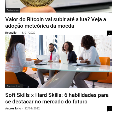
Colunistas
Valor do Bitcoin vai subir até a lua? Veja a
adoção meteórica da moeda
Redação
-
18/01/2022
0
Andrea Iorio
Soft Skills x Hard Skills: 6 habilidades para
se destacar no mercado do futuro
Andrea Iorio
-
12/01/2022
0