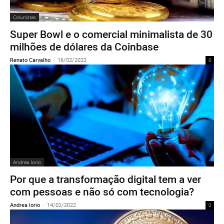
Colunistas
Super Bowl e o comercial minimalista de 30
milhões de dólares da Coinbase
Renato Carvalho
-
16/02/2022
0
Andrea Iorio
Por que a transformação digital tem a ver
com pessoas e não só com tecnologia?
Andrea Iorio
-
14/02/2022
0