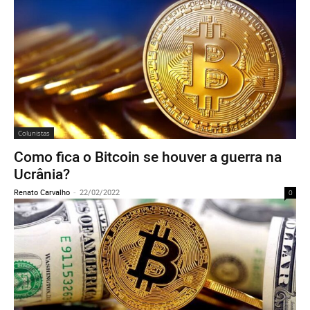
Colunistas
Como fica o Bitcoin se houver a guerra na
Ucrânia?
Renato Carvalho
-
22/02/2022
0