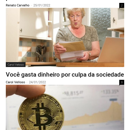
Renato Carvalho
-
25/01/2022
2
Carol Veloso
Você gasta dinheiro por culpa da sociedade
Carol Velloso
-
24/01/2022
0