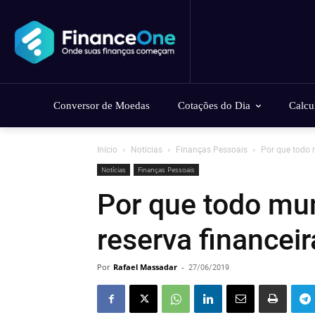
Conversor de Moedas
Cotações do Dia
Calcu
Início
Notícias
Finanças Pessoais
Por que todo 
Notícias
Finanças Pessoais
Por que todo mu
reserva financeir
Por
Rafael Massadar
-
27/06/2019