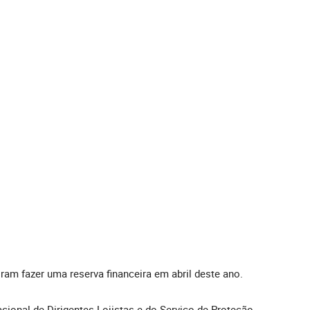
am fazer uma reserva financeira em abril deste ano.
cional de Dirigentes Lojistas e do Serviço de Proteção