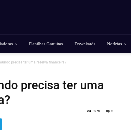
ladoras
Planilhas Gratuitas
Downloads
Notícias
mundo precisa ter uma reserva financeira?
ndo precisa ter uma
a?
3278
0