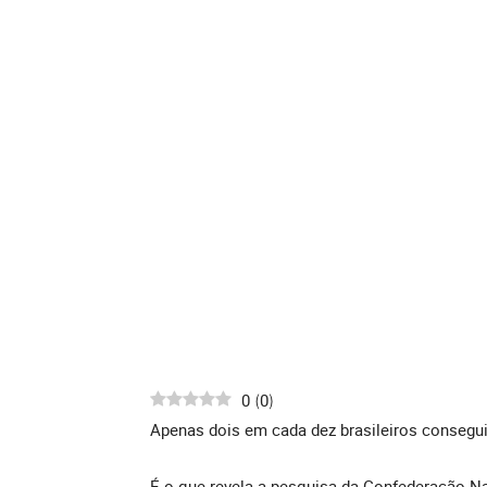
0
0
(
)
Apenas dois em cada dez brasileiros conseguir
É o que revela a pesquisa da Confederação Na